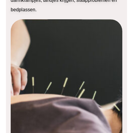
darmkrampjes, tandjes krijgen, slaapproblemen en
bedplassen.