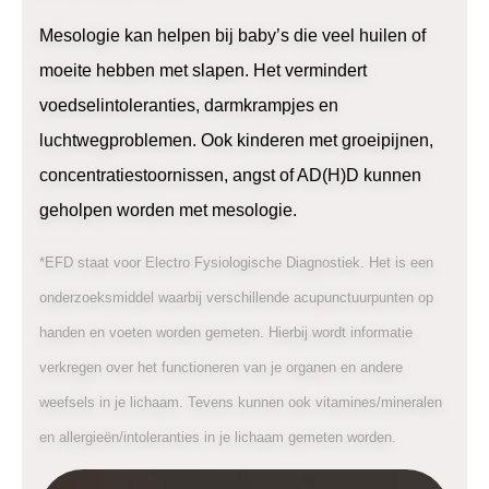
Mesologie kan helpen bij baby’s die veel huilen of
moeite hebben met slapen. Het vermindert
voedselintoleranties, darmkrampjes en
luchtwegproblemen. Ook kinderen met groeipijnen,
concentratiestoornissen, angst of AD(H)D kunnen
geholpen worden met mesologie.
*EFD staat voor Electro Fysiologische Diagnostiek. Het is een
onderzoeksmiddel waarbij verschillende acupunctuurpunten op
handen en voeten worden gemeten. Hierbij wordt informatie
verkregen over het functioneren van je organen en andere
weefsels in je lichaam. Tevens kunnen ook vitamines/mineralen
en allergieën/intoleranties in je lichaam gemeten worden.