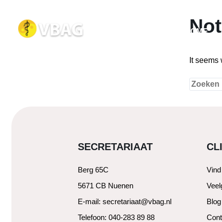
Not
HOME
It seems 
Zoeken
naar:
SECRETARIAAT
CL
Berg 65C
Vind
5671 CB Nuenen
Veel
E-mail: secretariaat@vbag.nl
Blog
Telefoon: 040-283 89 88
Cont