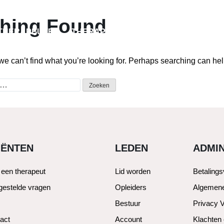
hing Found
THERAPEUTEN
THERAPIEVORMEN
LID WORDEN
we can’t find what you’re looking for. Perhaps searching can hel
IËNTEN
LEDEN
ADMIN
 een therapeut
Lid worden
Betaling
gestelde vragen
Opleiders
Algemen
Bestuur
Privacy V
act
Account
Klachten 