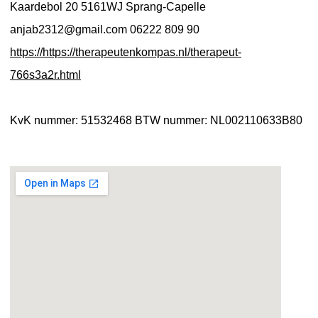
Kaardebol 20
5161WJ Sprang-Capelle
anjab2312@gmail.com
06222 809 90
https://https://therapeutenkompas.nl/therapeut-
766s3a2r.html
KvK nummer: 51532468
BTW nummer: NL002110633B80