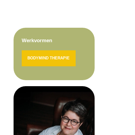
Werkvormen
BODYMIND THERAPIE