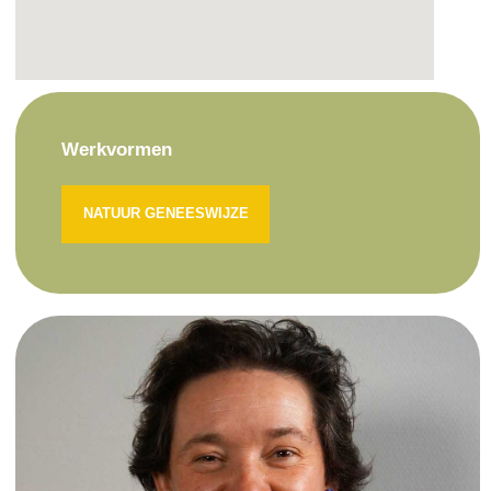
Werkvormen
NATUUR GENEESWIJZE