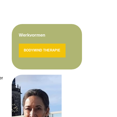
Werkvormen
BODYMIND THERAPIE
er