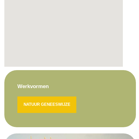
Werkvormen
NATUUR GENEESWIJZE