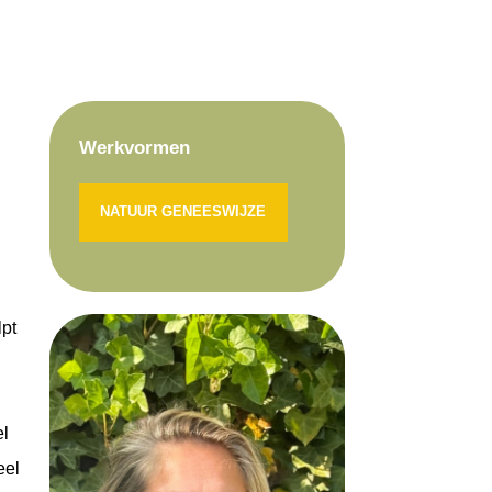
Werkvormen
NATUUR GENEESWIJZE
lpt
el
eel