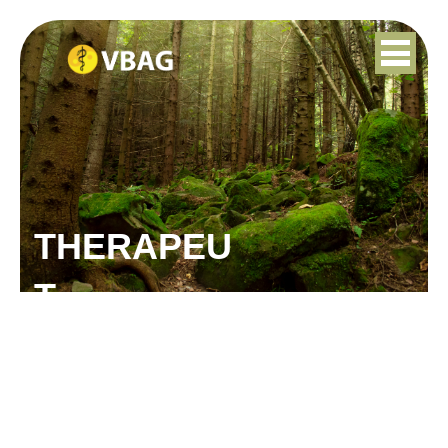
THERAPEU
T
GREET VAN
TROTSENBURG