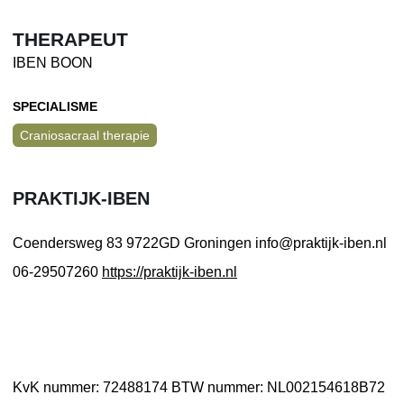
THERAPEUT
IBEN BOON
SPECIALISME
Craniosacraal therapie
PRAKTIJK-IBEN
Coendersweg 83
9722GD Groningen
info@praktijk-iben.nl
06-29507260
https://praktijk-iben.nl
KvK nummer: 72488174
BTW nummer: NL002154618B72