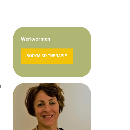
Werkvormen
BODYMIND THERAPIE
t