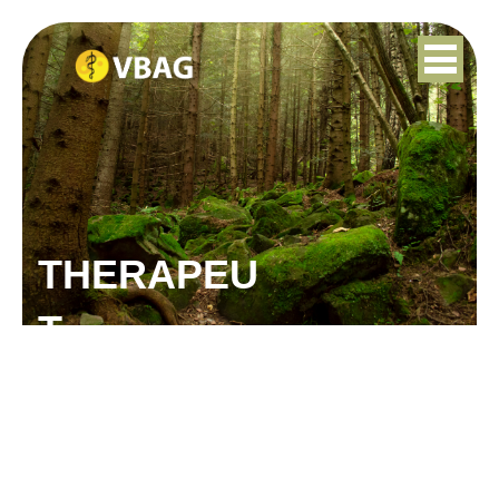
THERAPEU
T
ILONA GERRITS