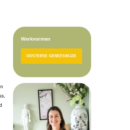
Werkvormen
OOSTERSE GENEESWIJZE
un
ss,
rd