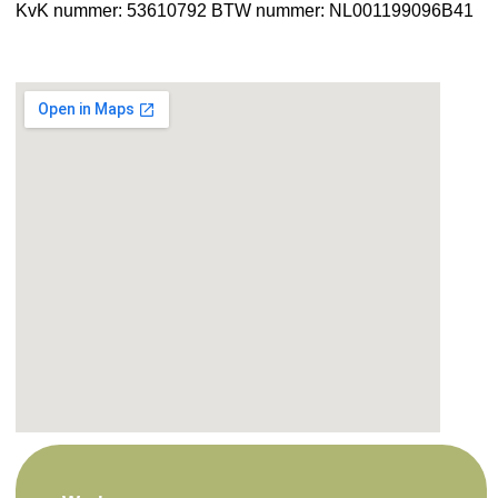
KvK nummer: 53610792
BTW nummer: NL001199096B41