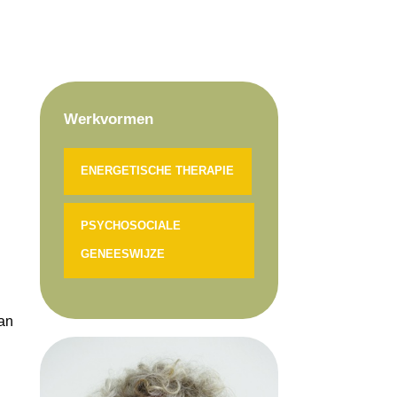
Werkvormen
ENERGETISCHE THERAPIE
PSYCHOSOCIALE
GENEESWIJZE
van