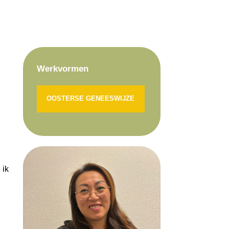
Werkvormen
OOSTERSE GENEESWIJZE
 ik