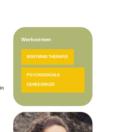
Werkvormen
BODYMIND THERAPIE
PSYCHOSOCIALE
GENEESWIJZE
in