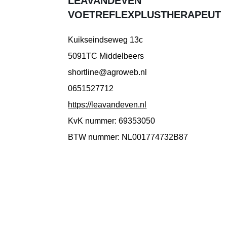
LEAVANDEVEN
VOETREFLEXPLUSTHERAPEUT
Kuikseindseweg 13c
5091TC Middelbeers
shortline@agroweb.nl
0651527712
https://leavandeven.nl
KvK nummer: 69353050
BTW nummer: NL001774732B87