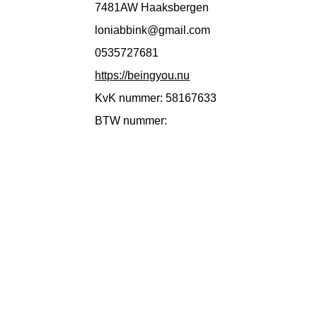
7481AW Haaksbergen
loniabbink@gmail.com
0535727681
https://beingyou.nu
KvK nummer: 58167633
BTW nummer: