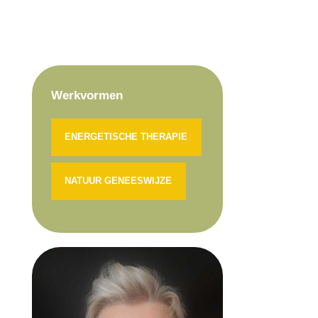
Werkvormen
ENERGETISCHE THERAPIE
NATUUR GENEESWIJZE