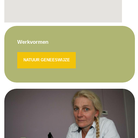
Werkvormen
NATUUR GENEESWIJZE