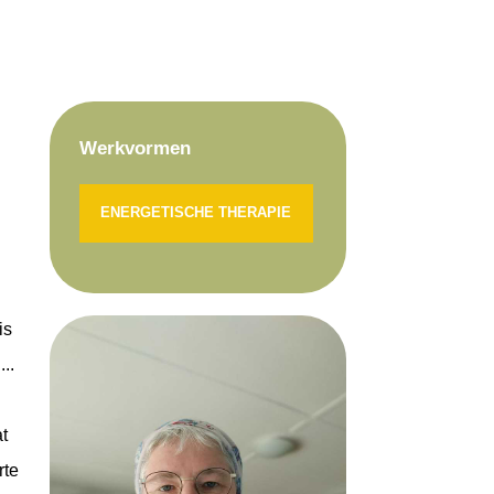
Werkvormen
ENERGETISCHE THERAPIE
is
...
at
rte