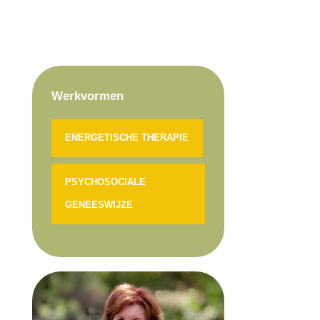
Werkvormen
ENERGETISCHE THERAPIE
PSYCHOSOCIALE
GENEESWIJZE