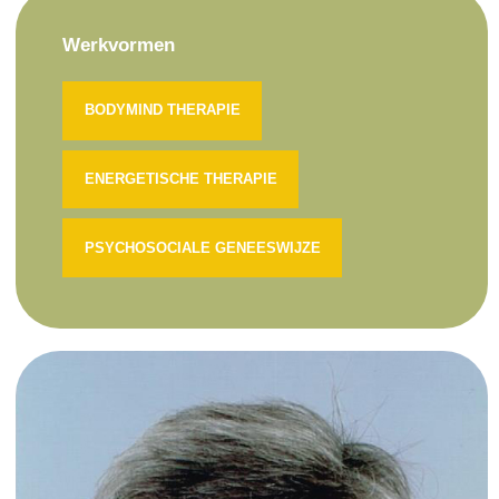
Werkvormen
BODYMIND THERAPIE
ENERGETISCHE THERAPIE
PSYCHOSOCIALE GENEESWIJZE