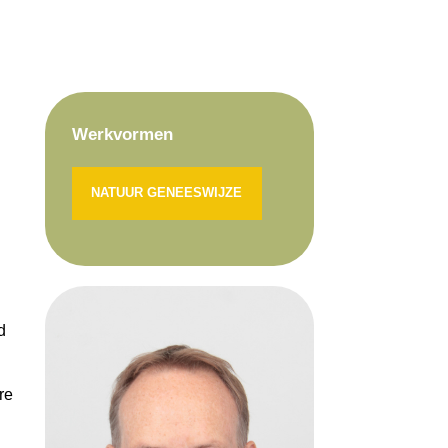
Werkvormen
NATUUR GENEESWIJZE
d
re