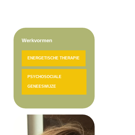
Werkvormen
ENERGETISCHE THERAPIE
PSYCHOSOCIALE
GENEESWIJZE