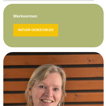
Werkvormen
NATUUR GENEESWIJZE