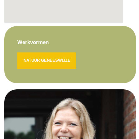
Werkvormen
NATUUR GENEESWIJZE