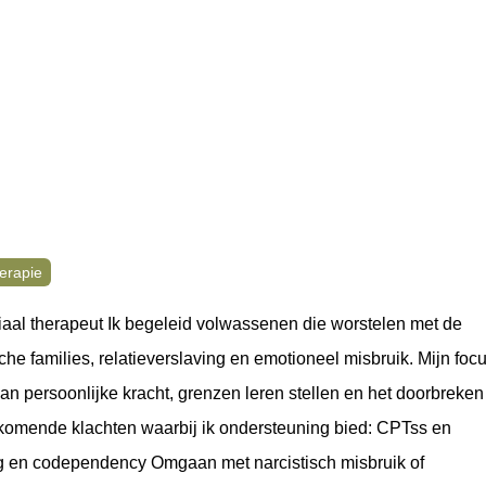
erapie
aal therapeut Ik begeleid volwassenen die worstelen met de
he families, relatieverslaving en emotioneel misbruik. Mijn foc
 van persoonlijke kracht, grenzen leren stellen en het doorbreken
rkomende klachten waarbij ik ondersteuning bied: CPTss en
ng en codependency Omgaan met narcistisch misbruik of