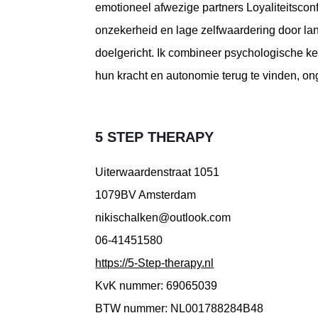
emotioneel afwezige partners Loyaliteitscon
onzekerheid en lage zelfwaardering door lan
doelgericht. Ik combineer psychologische ke
hun kracht en autonomie terug te vinden, o
5 STEP THERAPY
Uiterwaardenstraat 1051
1079BV Amsterdam
nikischalken@outlook.com
06-41451580
https://5-Step-therapy.nl
KvK nummer: 69065039
BTW nummer: NL001788284B48