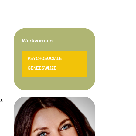
Werkvormen
PSYCHOSOCIALE
GENEESWIJZE
us