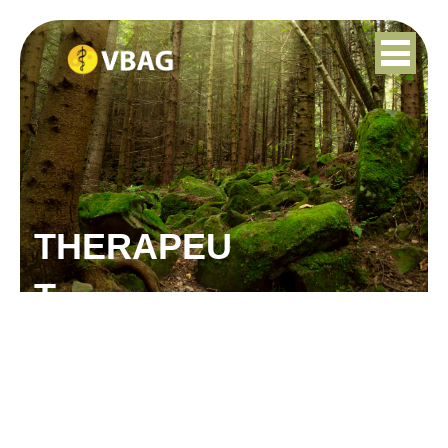
THERAPEU
T
SAEUNN
BRYNJOLFSDOTTIR