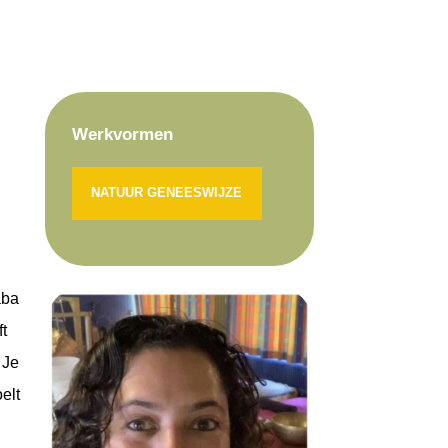
Werkvormen
NATUUR GENEESWIJZE
aba
ft
 Je
elt