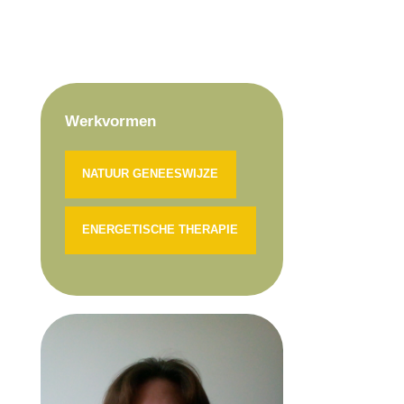
Werkvormen
NATUUR GENEESWIJZE
ENERGETISCHE THERAPIE