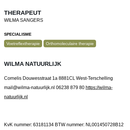
THERAPEUT
WILMA SANGERS
SPECIALISME
Voetreflextherapie
Orthomoleculaire therapie
WILMA NATUURLIJK
Cornelis Douwesstraat 1a
8881CL West-Terschelling
mail@wilma-natuurlijk.nl
06238 879 80
https://wilma-
natuurlijk.nl
KvK nummer: 63181134
BTW nummer: NL001450728B12