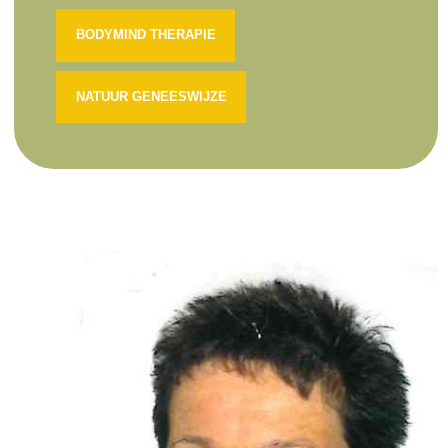
BODYMIND THERAPIE
NATUUR GENEESWIJZE