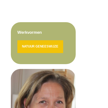
Werkvormen
NATUUR GENEESWIJZE