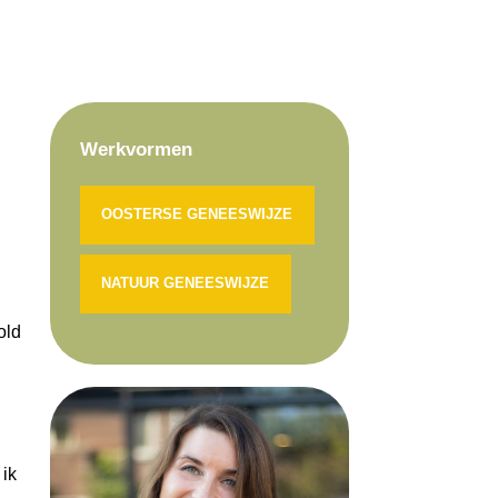
Werkvormen
OOSTERSE GENEESWIJZE
NATUUR GENEESWIJZE
old
 ik