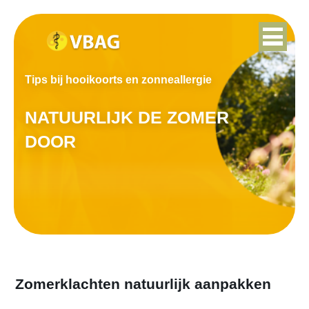
Tips bij hooikoorts en zonneallergie
NATUURLIJK DE ZOMER
DOOR
Zomerklachten natuurlijk aanpakken