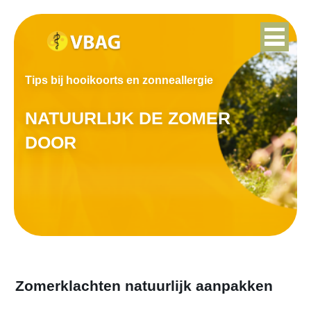
Tips bij hooikoorts en zonneallergie
NATUURLIJK DE ZOMER
DOOR
Zomerklachten natuurlijk aanpakken